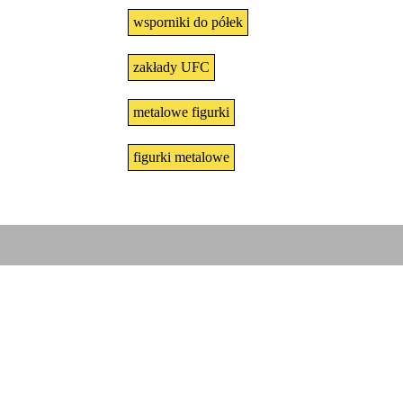
wsporniki do półek
zakłady UFC
metalowe figurki
figurki metalowe